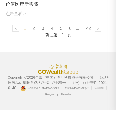
价值医疗新实践
点击查看 >
1
2
3
4
5
6
...
42
<
>
前往第
页
Copyright ©2026合富（中国）医疗科技股份有限公司 丨《互联
网药品信息服务资格证书》证书编号 ：（沪）-非经营性-2021-
0140丨
丨
丨
丨
沪公网安备 31010402004522号
沪ICP备13003969号-2
法律声明
Designed by : Alsovalue