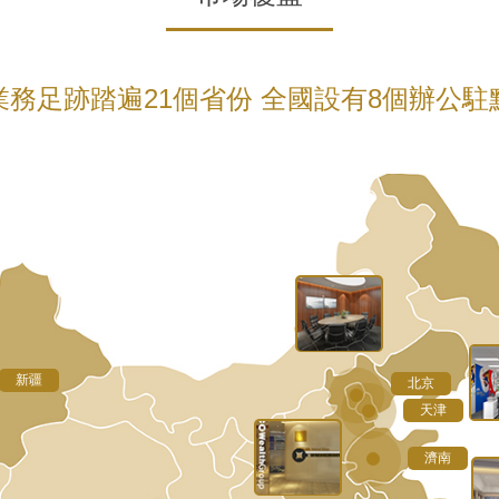
業務足跡踏遍21個省份 全國設有8個辦公駐
學曆：
台灣大學 商學系學士
學曆：
新疆
北京
台灣清華大學 工業化學學士
學曆：
學曆：
學曆：
天津
主要經曆：
台灣大學 商學系碩士
華東政法大學 國際經濟法專業學士
武漢中南財經大學 國際金融專業本科
合富醫療控股股份有限公司 董事長
台灣交通大學 計算機管理科學系學士
濟南
主要經曆：
合富（中國）醫療科技股份有限公司 董事、總經理暨財務總
合富醫療控股股份有限公司 創始人暨首席執行長