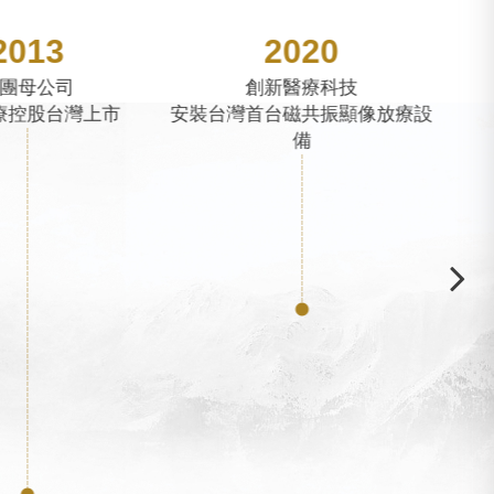
2020
2022
新醫療科技
合富（中國）醫療科技股份有限
台磁共振顯像放療設
公司
推出
備
上交所A股主板上市