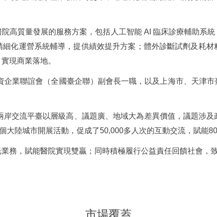
院高質量發展的服務方案，包括人工智能 AI 臨床診療輔助系
精細化運營系統輔導，提供績效提升方案；體外診斷試劑及耗材
，實現商業落地。
投資企業聯誼會（全國臺企聯）副會長一職，以及上海市、天津
的兩岸交流平臺以層級高、議題廣、地域大為差異價值，議題涉及
個大陸城市開展活動，促成了50,000多人次的互動交流，賦能8
光業務，賦能醫院實現雙贏；同時積極履行公益責任回饋社會，
市場覆蓋