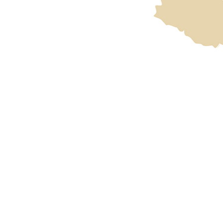
王瓊芝
曾冠凱
李惇
陳燁
朱鶯
Kenneth Tseng
Crystal Chen
Joyce Wang
Duane Lee
Yoyo Zhu