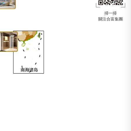
副會長
運營部總經理
掃一掃
委
部總經理
關注合富集團
會主委