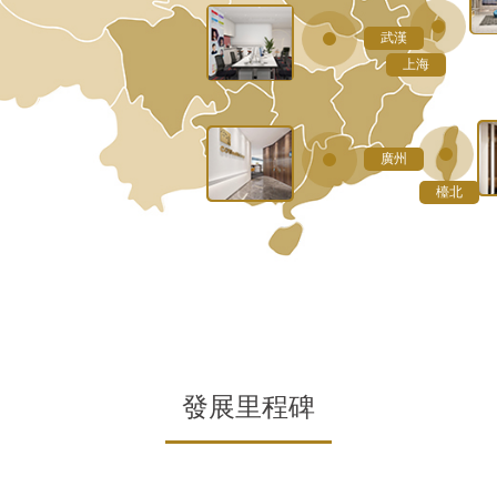
美商優利系統台灣公司 協理 全國台灣同胞投資企業聯誼會 
主要經曆： 合富（中國）醫療科技股份有限公司副總經理、
主要經曆：
合富（中國）醫療科技股份有限公司 董事長
主要經曆：
武漢
上海市台灣同胞投資企業協會 副會長暨大健康行業工委會主
東方控股集團有限公司 總裁辦助理
合富（中國）醫療科技股份有限公司 董事會秘書、稽核總監
荷商飛利浦公司醫療部門 大中華區總經理
上海
合富（中國）醫療科技股份有限公司 董事暨副總經理、商務
天津市台灣同胞投資企業協會 常務副會長暨大健康行業工委
上海市中信正義律師事務所 律師
上海風神空調設備工程有限公司 會計
美國貝克曼儀器有限公司 大中華區總經理
中國信託商業銀行（台） 客戶經理
上海現代服務業聯合會醫療服務專業委員會 副主任
中華衛生醫療協會（台） 秘書長
廣州
中華安養照護協會（台） 秘書長
檯北
發展里程碑