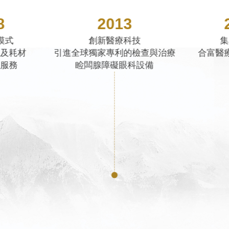
3
2013
科技
集團母公司
創
的檢查與治療
合富醫療控股台灣上市
安裝台灣首
眼科設備