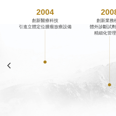
2008
201
創新業務模式
創新醫療
設備
體外診斷試劑及耗材
引進全球獨家專利
精細化管理服務
睑闆腺障礙